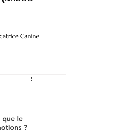
catrice Canine
 que le 
otions ?