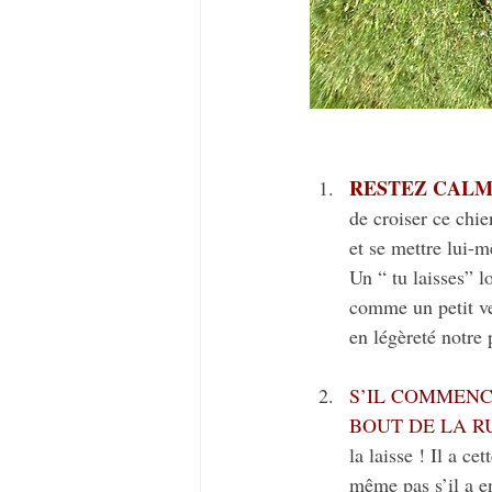
RESTEZ CALM
de croiser ce chie
et se mettre lui-
Un “ tu laisses” l
comme un petit ver
en légèreté notre
S’IL COMMENC
BOUT DE LA R
la laisse ! Il a cet
même pas s’il a en