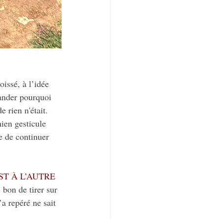
oissé, à l’idée 
mander pourquoi 
rien n'était. 
ien gesticule 
e de continuer 
T À L’AUTRE 
 bon de tirer sur 
a repéré ne sait 