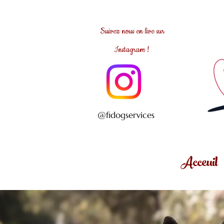
Suivez nous en live sur
Instagram !
@fidogservices
Acceuil