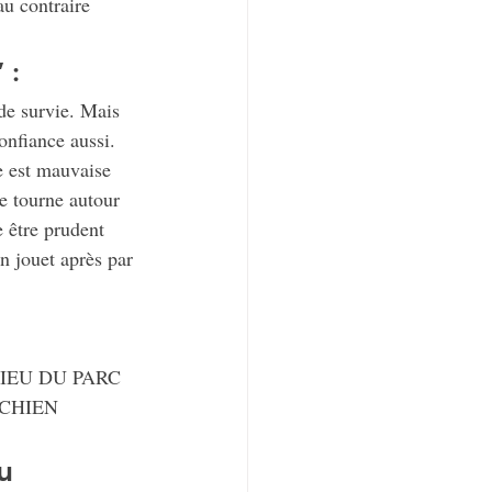
au contraire 
 :
 de survie. Mais 
confiance aussi.
re est mauvaise 
re tourne autour 
e être prudent 
n jouet après par 
IEU DU PARC
 CHIEN
u 