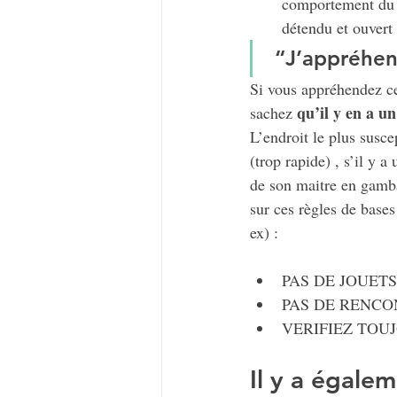
comportement du pr
détendu et ouvert 
​ “J’appréhe
Si vous appréhendez cel
qu’il y en a un
sachez 
L’endroit le plus susce
(trop rapide) , s’il y a
de son maitre en gambad
sur ces règles de bases
ex) :
PAS DE JOUETS
PAS DE RENCO
VERIFIEZ TOU
​Il y a égalem