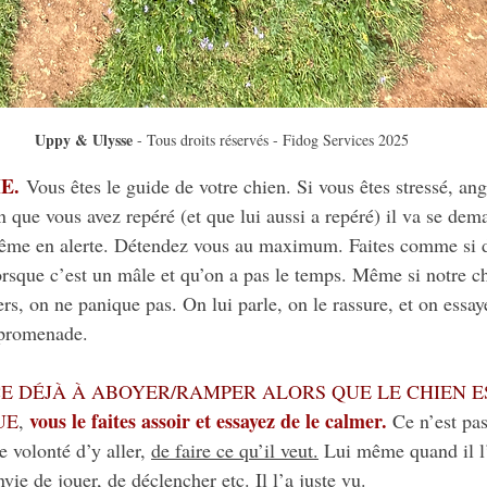
Uppy & Ulysse
 - Tous droits réservés - Fidog Services 2025
E.
 Vous êtes le guide de votre chien. Si vous êtes stressé, ang
n que vous avez repéré (et que lui aussi a repéré) il va se de
même en alerte. Détendez vous au maximum. Faites comme si de 
orsque c’est un mâle et qu’on a pas le temps. Même si notre ch
s, on ne panique pas. On lui parle, on le rassure, et on essay
 promenade.
E DÉJÀ À ABOYER/RAMPER ALORS QUE LE CHIEN ES
vous le faites assoir et essayez de le calmer.
UE
, 
 Ce n’est pas
te volonté d’y aller, 
de faire ce qu’il veut.
 Lui même quand il l’
vie de jouer, de déclencher etc. Il l’a juste vu.