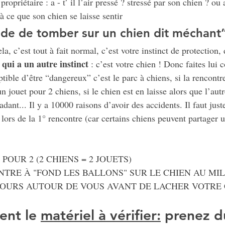
opriétaire : a - t’ il l’air pressé ? stressé par son chien ? ou 
à ce que son chien se laisse sentir 
nde de tomber sur un chien dit méchant”
a, c’est tout à fait normal, c’est votre instinct de protection,
 qui a un autre instinct 
: c’est votre chien ! Donc faites lui 
ptible d’être “dangereux” c’est le parc à chiens, si la rencont
 un jouet pour 2 chiens, si le chien est en laisse alors que l’aut
ant... Il y a 10000 raisons d’avoir des accidents. Il faut just
 lors de la 1° rencontre (car certains chiens peuvent partager u
 POUR 2 (2 CHIENS = 2 JOUETS)
NTRE À "FOND LES BALLONS" SUR LE CHIEN AU MIL
JOURS AUTOUR DE VOUS AVANT DE LACHER VOTRE
ent le 
matériel à vérifier:
 prenez d