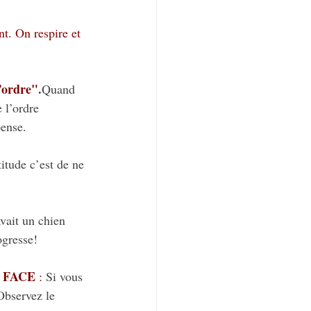
nt. On respire et 
’ordre"
.
Quand 
 l’ordre 
pense.
itude c’est de ne 
avait un chien 
ogresse!
 FACE 
:
 Si vous 
Observez le 